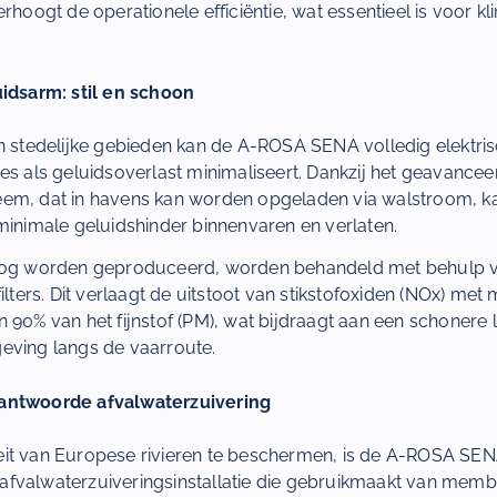
erhoogt de operationele efficiëntie, wat essentieel is voor 
uidsarm: stil en schoon
an stedelijke gebieden kan de A-ROSA SENA volledig elektris
es als geluidsoverlast minimaliseert. Dankzij het geavance
em, dat in havens kan worden opgeladen via walstroom, ka
minimale geluidshinder binnenvaren en verlaten.
 nog worden geproduceerd, worden behandeld met behulp 
filters. Dit verlaagt de uitstoot van stikstofoxiden (NOx) met
 90% van het fijnstof (PM), wat bijdraagt aan een schonere l
eving langs de vaarroute.
antwoorde afvalwaterzuivering
it van Europese rivieren te beschermen, is de A-ROSA SEN
fvalwaterzuiveringsinstallatie die gebruikmaakt van memb