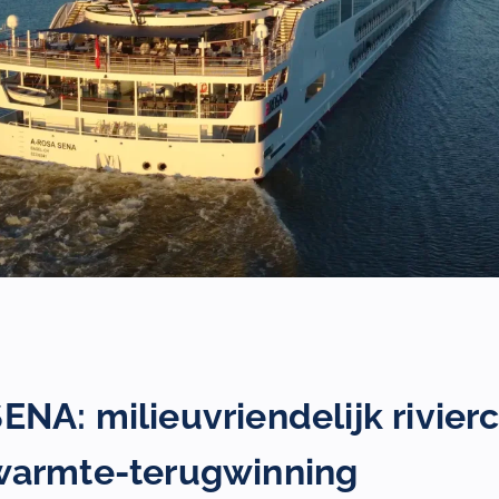
NA: milieuvriendelijk rivier
warmte-terugwinning