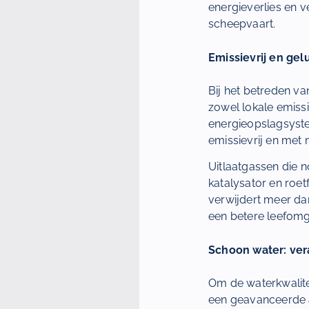
energieverlies en v
scheepvaart.
Emissievrij en gel
Bij het betreden v
zowel lokale emissi
energieopslagsyste
emissievrij en met 
Uitlaatgassen die
katalysator en roet
verwijdert meer dan
een betere leefomg
Schoon water: ver
Om de waterkwalite
een geavanceerde a