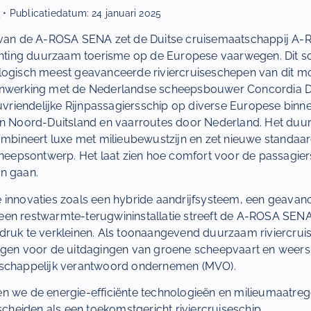
r
• Publicatiedatum:
24 januari 2025
e van de A-ROSA SENA zet de Duitse cruisemaatschappij A
ichting duurzaam toerisme op de Europese vaarwegen. Dit sc
logisch meest geavanceerde riviercruiseschepen van dit m
enwerking met de Nederlandse scheepsbouwer Concordia D
euvriendelijke Rijnpassagiersschip op diverse Europese bin
in Noord-Duitsland en vaarroutes door Nederland. Het du
combineert luxe met milieubewustzijn en zet nieuwe standaar
scheepsontwerp. Het laat zien hoe comfort voor de passagi
n gaan.
 innovaties zoals een hybride aandrijfsysteem, een geava
en restwarmte-terugwininstallatie streeft de A-ROSA SENA
druk te verkleinen. Als toonaangevend duurzaam riviercruis
ngen voor de uitdagingen van groene scheepvaart en weersp
tschappelijk verantwoord ondernemen (MVO).
chten we de energie-efficiënte technologieën en milieumaatreg
eiden als een toekomstgericht riviercruiseschip.