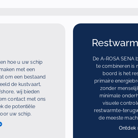
Restwarmt
De A-ROSA SENA bew
eten hoe u uw schip
te combineren is 
 maken met een
boord is het r
aat om een bestaand
primaire energieb
eeld de kustvaart,
zonder menselij
shore, wij bieden
minimale onderh
eem contact met ons
visuele control
k de potentiële
restwarmte-terugwi
oor uw schip.
de meeste machi
Ontdek 