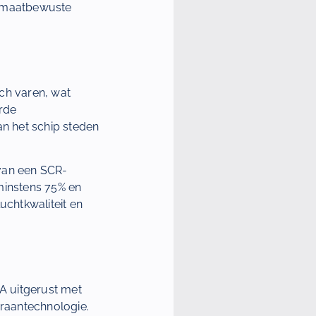
klimaatbewuste
ch varen, wat
erde
n het schip steden
van een SCR-
 minstens 75% en
uchtkwaliteit en
A uitgerust met
raantechnologie.