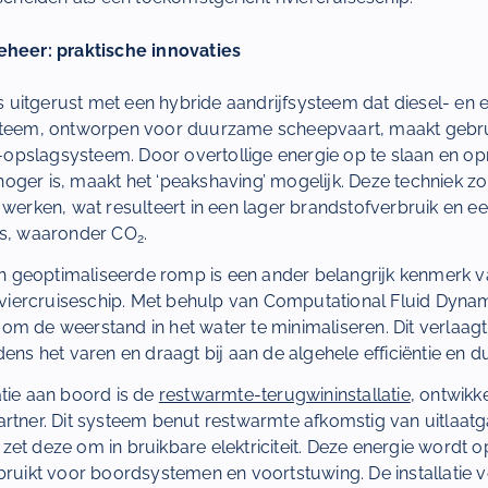
eheer: praktische innovaties
uitgerust met een hybride aandrijfsysteem dat diesel- en 
ysteem, ontworpen voor duurzame scheepvaart, maakt gebr
pslagsysteem. Door overtollige energie op te slaan en opn
oger is, maakt het ‘peakshaving’ mogelijk. Deze techniek zo
 werken, wat resulteert in een lager brandstofverbruik en 
es, waaronder CO
.
2
geoptimaliseerde romp is een ander belangrijk kenmerk va
riviercruiseschip. Met behulp van Computational Fluid Dynam
om de weerstand in het water te minimaliseren. Dit verlaagt
dens het varen en draagt bij aan de algehele efficiëntie en 
tie aan boord is de
restwarmte-terugwininstallatie
, ontwikk
artner. Dit systeem benut restwarmte afkomstig van uitlaat
et deze om in bruikbare elektriciteit. Deze energie wordt 
bruikt voor boordsystemen en voortstuwing. De installatie 