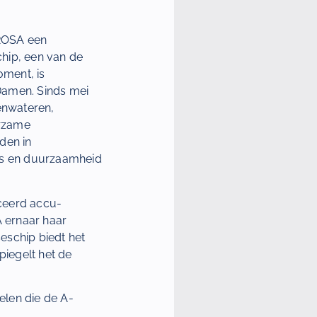
-ROSA een
hip, een van de
oment, is
amen. Sinds mei
nenwateren,
urzame
den in
ers en duurzaamheid
nceerd accu-
 ernaar haar
eschip biedt het
iegelt het de
elen die de A-