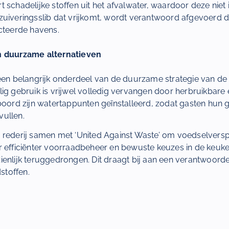
tert schadelijke stoffen uit het afvalwater, waardoor deze niet 
zuiveringsslib dat vrijkomt, wordt verantwoord afgevoerd d
ecteerde havens.
n duurzame alternatieven
 een belangrijk onderdeel van de duurzame strategie van 
lig gebruik is vrijwel volledig vervangen door herbruikbar
boord zijn watertappunten geïnstalleerd, zodat gasten hun 
ullen.
 rederij samen met ‘United Against Waste’ om voedselverspi
r efficiënter voorraadbeheer en bewuste keuzes in de keuke
ienlijk teruggedrongen. Dit draagt bij aan een verantwoor
toffen.