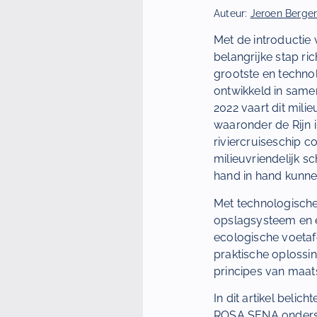
Auteur:
Jeroen Berge
Met de introducti
belangrijke stap r
grootste en techno
ontwikkeld in sam
2022 vaart dit mili
waaronder de Rijn 
riviercruiseschip 
milieuvriendelijk 
hand in hand kunne
Met technologische
opslagsysteem en e
ecologische voetaf
praktische oplossi
principes van maa
In dit artikel beli
ROSA SENA ondersch