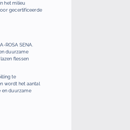
in het milieu
oor gecertificeerde
de A-ROSA SENA.
e en duurzame
glazen flessen
lling te
n wordt het aantal
de en duurzame