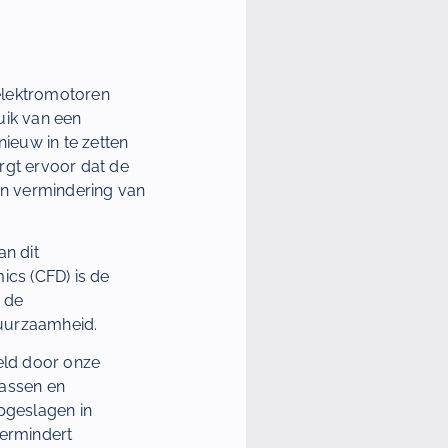
elektromotoren
uik van een
ieuw in te zetten
rgt ervoor dat de
een vermindering van
n dit
ics (CFD) is de
 de
duurzaamheid.
eld door onze
gassen en
opgeslagen in
vermindert