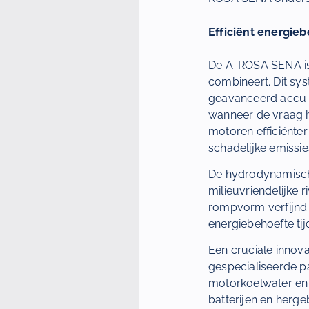
Efficiënt energieb
De A-ROSA SENA is 
combineert. Dit s
geavanceerd accu-o
wanneer de vraag h
motoren efficiënter
schadelijke emissi
De hydrodynamisch 
milieuvriendelijke 
rompvorm verfijnd 
energiebehoefte tij
Een cruciale innova
gespecialiseerde p
motorkoelwater en z
batterijen en herge