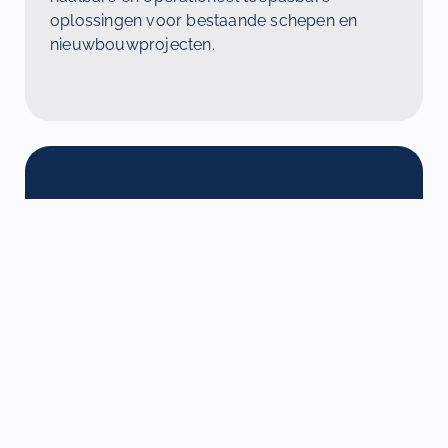
oplossingen voor bestaande schepen en
nieuwbouwprojecten.
Kernwaarden
Bij Berger Maritiem vormen integriteit,
persoonlijke samenwerking en kennisdeling
de basis van onze werkwijze. Wij geloven in
langdurige samenwerking, duidelijke
communicatie en ondersteuning die aansluit
bij de operationele realiteit van schepen,
vloten en maritieme organisaties.