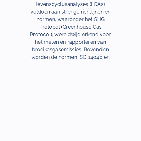
levenscyclusanalyses (LCA’s)
voldoen aan strenge richtlijnen en
normen, waaronder het GHG
Protocol (Greenhouse Gas
Protocol), wereldwijd erkend voor
het meten en rapporteren van
broeikasgasemissies. Bovendien
worden de normen ISO 14040 en
ISO 14067 gevolgd, internationale
normen met gedetailleerde
richtlijnen voor het uitvoeren van
levenscyclusanalyses en het
nauwkeurig meten en rapporteren
van de koolstofvoetafdruk van
producten.