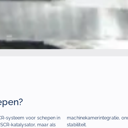
epen?
CR-systeem voor schepen in
machinekamerintegratie, o
e SCR-katalysator, maar als
stabiliteit.