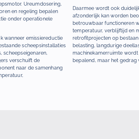
epsmotor. Ureumdosering,
Daarmee wordt ook duidelij
ren en regeling bepalen
afzonderlijk kan worden beo
tie onder operationele
betrouwbaar functioneren w
temperatuur, verblijftijd en 
ijk wanneer emissiereductie
retrofitprojecten op besta
staande scheepsinstallaties
belasting, langdurige deella
, scheepseigenaren,
machinekamerruimte wordt 
ers verschuift de
bepalend, maar het gedrag va
ponent naar de samenhang
mperatuur,