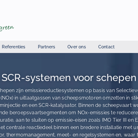
Referenties
Partners
Over ons
Contact
SCR-systemen voor schepen
epen zijn emissiereductiesystemen op basis van Selectieve
n (NOx) in uitlaatgassen van scheepsmotoren omzetten in stik
minjectie en een SCR-katalysator. Binnen de scheepvaart 
ende beroepsvaartsegmenten om NOx-emissies te reduceren 
ratie, aan te sluiten op emissie-eisen zoals IMO Tier III en 
et centrale reactiedeel binnen een bredere installatie me
r, thermomanagement, meet- en regelsystemen en, waar fij