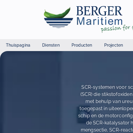
Thuispagina
Diensten
Producten
Projecten
SCR-systemen voor sch
(SCR) die stikstofoxide
met behulp van ureu
toegepast in uiteenlop
schip en de motorconfigu
de SCR-katalysator h
mengsectie, SCR-reacto