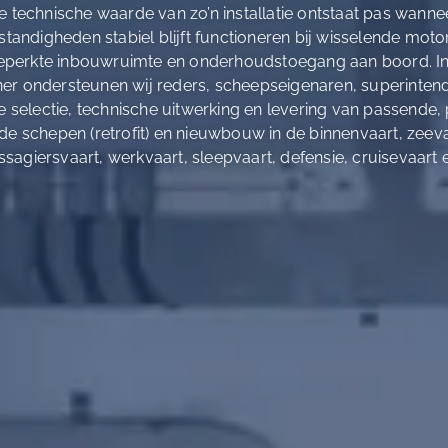
De technische waarde van zo’n installatie ontstaat pas wann
standigheden stabiel blijft functioneren bij wisselende mot
beperkte inbouwruimte en onderhoudstoegang aan boord. 
tner ondersteunen wij reders, scheepseigenaren, superinten
 selectie, technische uitwerking en levering van passende,
 schepen (retrofit) en nieuwbouw in de binnenvaart, zeevaa
passagiersvaart, werkvaart, sleepvaart, defensie, cruisevaar