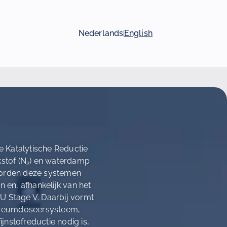
Nederlands
English
 Katalytische Reductie
stof (N
) en waterdamp
2
worden deze systemen
en, afhankelijk van het
EU Stage V. Daarbij vormt
t ureumdoseersysteem,
nstofreductie nodig is,