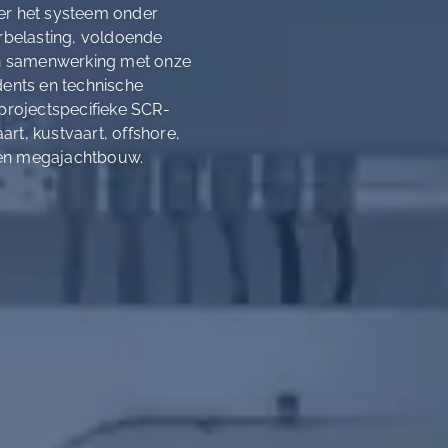
eer het systeem onder
orbelasting, voldoende
In samenwerking met onze
dents en technische
 projectspecifieke SCR-
rt, kustvaart, offshore,
t en megajachtbouw.