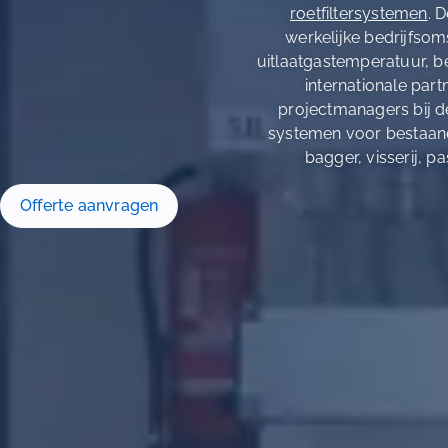
roetfiltersystemen
. 
werkelijke bedrijfsom
uitlaatgastemperatuur, 
internationale par
projectmanagers bij de
systemen voor bestaande
bagger, visserij, 
Offerte aanvragen