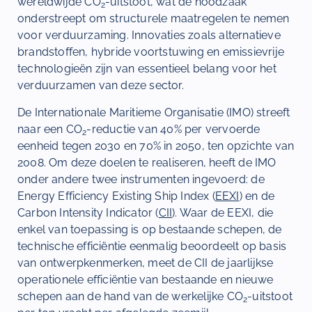
wereldwijde CO
-uitstoot, wat de noodzaak
2
onderstreept om structurele maatregelen te nemen
voor verduurzaming. Innovaties zoals alternatieve
brandstoffen, hybride voortstuwing en emissievrije
technologieën zijn van essentieel belang voor het
verduurzamen van deze sector.
De Internationale Maritieme Organisatie (IMO) streeft
naar een CO
-reductie van 40% per vervoerde
2
eenheid tegen 2030 en 70% in 2050, ten opzichte van
2008. Om deze doelen te realiseren, heeft de IMO
onder andere twee instrumenten ingevoerd: de
Energy Efficiency Existing Ship Index (
EEXI
) en de
Carbon Intensity Indicator (
CII
). Waar de EEXI, die
enkel van toepassing is op bestaande schepen, de
technische efficiëntie eenmalig beoordeelt op basis
van ontwerpkenmerken, meet de CII de jaarlijkse
operationele efficiëntie van bestaande en nieuwe
schepen aan de hand van de werkelijke CO
-uitstoot
2