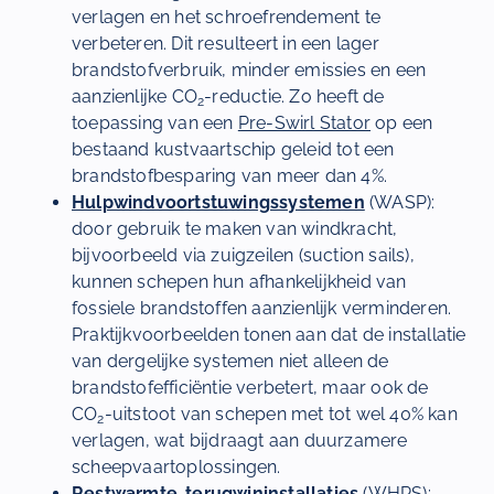
verlagen en het schroefrendement te
verbeteren. Dit resulteert in een lager
brandstofverbruik, minder emissies en een
aanzienlijke CO
-reductie. Zo heeft de
2
toepassing van een
Pre-Swirl Stator
op een
bestaand kustvaartschip geleid tot een
brandstofbesparing van meer dan 4%.
Hulpwindvoortstuwingssystemen
(WASP):
door gebruik te maken van windkracht,
bijvoorbeeld via zuigzeilen (suction sails),
kunnen schepen hun afhankelijkheid van
fossiele brandstoffen aanzienlijk verminderen.
Praktijkvoorbeelden tonen aan dat de installatie
van dergelijke systemen niet alleen de
brandstofefficiëntie verbetert, maar ook de
CO
-uitstoot van schepen met tot wel 40% kan
2
verlagen, wat bijdraagt aan duurzamere
scheepvaartoplossingen.
Restwarmte-terugwininstallaties
(WHRS):