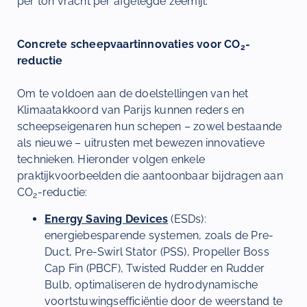
per ton vracht per afgelegde zeemijl.
Concrete scheepvaartinnovaties voor CO
-
2
reductie
Om te voldoen aan de doelstellingen van het
Klimaatakkoord van Parijs kunnen reders en
scheepseigenaren hun schepen – zowel bestaande
als nieuwe – uitrusten met bewezen innovatieve
technieken. Hieronder volgen enkele
praktijkvoorbeelden die aantoonbaar bijdragen aan
CO
-reductie:
2
Energy Saving Devices
(ESDs):
energiebesparende systemen, zoals de Pre-
Duct, Pre-Swirl Stator (PSS), Propeller Boss
Cap Fin (PBCF), Twisted Rudder en Rudder
Bulb, optimaliseren de hydrodynamische
voortstuwingsefficiëntie door de weerstand te