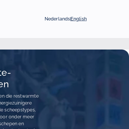
Nederlands
English
te-
en
men die restwarmte
nergiezuinigere
nde scheepstypes,
voor onder meer
sschepen en