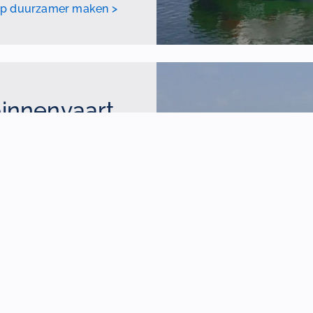
hip duurzamer maken >
binnenvaart
ologieën
ont hoe technologische
ënter maken. Met een
eu-impact aanzienlijk
agd. Daarnaast is het
zoals geoptimaliseerde
atgasnabehandeling,
. Deze technologieën
aar verhogen ook de
ect een inspirerend