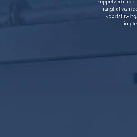
koppelverbanden 
hangt af van fa
voortstuwing
imple