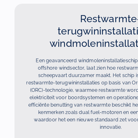
Restwarmte
terugwininstallat
windmoleninstallat
Een geavanceerd windmoleninstallatieschi
offshore windsector, laat zien hoe restwa
scheepvaart duurzamer maakt. Het schip is
restwarmte-terugwininstallaties op basis van O
(ORC)-technologie, waarmee restwarmte word
elektriciteit voor boordsystemen en operation
efficiënte benutting van restwarmte beschikt he
kenmerken zoals dual fuel-motoren en ee
waardoor het een nieuwe standaard zet voo
innovatie.