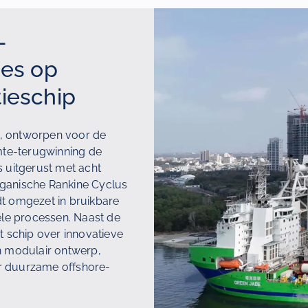
-
ies op
ieschip
p, ontworpen voor de
rmte-terugwinning de
 uitgerust met acht
rganische Rankine Cyclus
t omgezet in bruikbare
ele processen. Naast de
t schip over innovatieve
n modulair ontwerp,
r duurzame offshore-