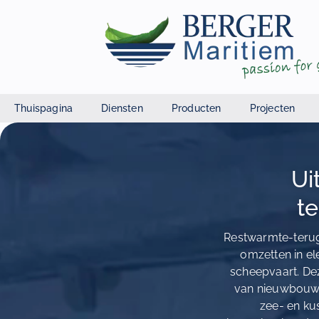
Thuispagina
Diensten
Producten
Projecten
Ui
t
Restwarmte-terugw
omzetten in el
scheepvaart. Dez
van nieuwbouw 
zee- en ku