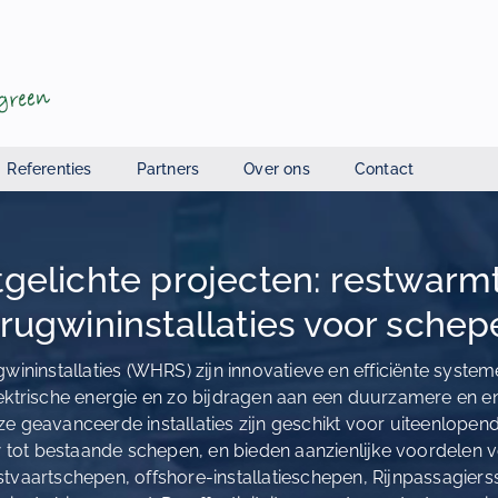
Referenties
Partners
Over ons
Contact
tgelichte projecten: restwarm
erugwininstallaties voor schep
ininstallaties (WHRS) zijn innovatieve en efficiënte syste
ektrische energie en zo bijdragen aan een duurzamere en e
e geavanceerde installaties zijn geschikt voor uiteenlope
tot bestaande schepen, en bieden aanzienlijke voordelen 
stvaartschepen, offshore-installatieschepen, Rijnpassagier