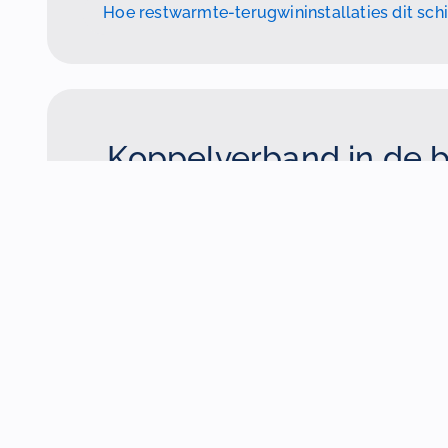
Hoe restwarmte-terugwininstallaties dit sc
Koppelverband in de 
met duurzame techn
Een bestaand koppelverband van 172 meter to
innovaties de binnenvaart schoner en effici
restwarmte-terugwininstallatie
wordt de mili
verminderd en worden brandstofkosten verla
schip uitgerust met innovatieve oplossingen 
schroeven
en roeren, en motoren met uitla
waaronder SCR-katalysatoren en
roetfilters
versterken niet alleen de duurzaamheid, m
operationele efficiëntie, waardoor dit proj