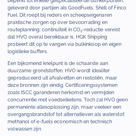
beperkt tot enkele gespecialiseerde bunkerpunten,
geleverd door partijen als GoodFuels, Shell of Finco
Fuel. Dit roept bij reders en scheepseigenaren
praktische zorgen op over bevoorrading en
routeplanning: continuïteit in CO
-reductie vereist
2
dat HVO overal bereikbaar is. HGK Shipping
probeert dit op te vangen via bulkinkoop en eigen
logistieke buffers.
Een bijkomend knelpunt is de schaarste aan
duurzame grondstoffen. HVO wordt idealiter
geproduceerd uit afvalvetten en restoliën, maar
deze bronnen zijn eindig. Certificeringssystemen
zoals ISCC garanderen herkomst en vermijden
concurrentie met voedselketens. Toch zal HVO geen
permanente allesoplossing zijn, maar veeleer een
overgangsbrandstof tot alternatieven als waterstof,
methanol of e-fuels economisch en technisch
volwassen zijn.