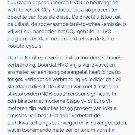
duurzaam geproduceerde HVO100 bedraagt de
well-to-wheel-CO
-reductie circa 90 procent ten
2
opzichte van fossiele diesel. De directe uitstoot uit
de uitlaat, de zogenaamde tank-to-wheel-emissie, is
vrijwel nul, aangezien het CO
-gehalte in HVO
2
biogeen is en daarmee onderdeel van de korte
koolstofcyclus.
Daarbij komt een tweede milieuvoordeel: schonere
verbranding. Doordat HVO vrij is van zwavel en
aromaten en een hoog cetaangetal heeft (circa 80
tot 90), verloopt de verbranding vollediger dan bij
standaard diesel. De uitstoot van roet (fijnstof) en
stikstofoxiden (NOx) daalt hierdoor significant. In
combinatie met moderne
Stage V
– of Euro VI-
motoren zijn reducties tot 99 procent van lokale
emissies haalbaar. Hierdoor verbetert de
luchtkwaliteit langs vaarwegen en in havengebieden,
wat in toenemende mate een criterium vormt in