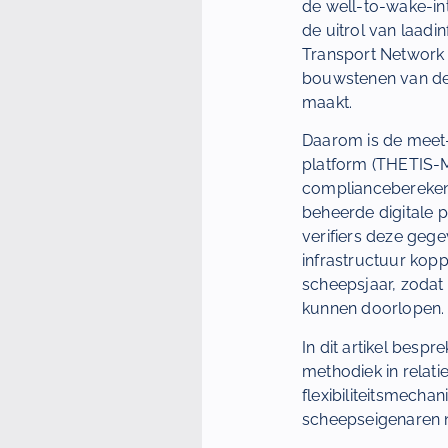
de well-to-wake-inte
de uitrol van laad
Transport Network (
bouwstenen van de G
maakt.
Daarom is de meet-
platform (THETIS-M
compliancebereken
beheerde digitale 
verifiers deze geg
infrastructuur kopp
scheepsjaar, zodat 
kunnen doorlopen.
In dit artikel besp
methodiek in relati
flexibiliteitsmecha
scheepseigenaren n