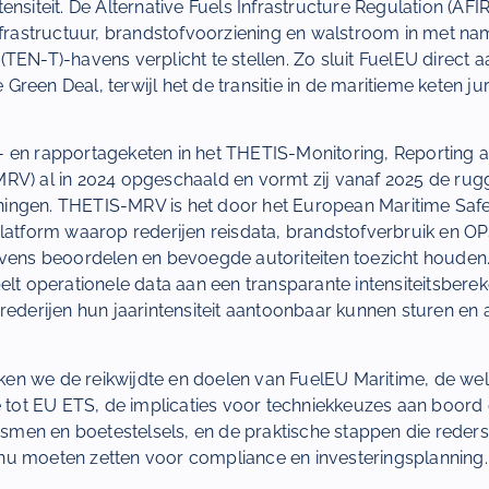
nsiteit. De Alternative Fuels Infrastructure Regulation (AFIR
infrastructuur, brandstofvoorziening en walstroom in met 
TEN-T)-havens verplicht te stellen. Zo sluit FuelEU direct 
reen Deal, terwijl het de transitie in de maritieme keten j
 en rapportageketen in het THETIS-Monitoring, Reporting an
RV) al in 2024 opgeschaald en vormt zij vanaf 2025 de ru
ingen. THETIS-MRV is het door het European Maritime Saf
platform waarop rederijen reisdata, brandstofverbruik en O
evens beoordelen en bevoegde autoriteiten toezicht houden
elt operationele data aan een transparante intensiteitsbere
rederijen hun jaarintensiteit aantoonbaar kunnen sturen en 
reken we de reikwijdte en doelen van FuelEU Maritime, de we
e tot EU ETS, de implicaties voor techniekkeuzes aan boord
nismen en boetestelsels, en de praktische stappen die reders
u moeten zetten voor compliance en investeringsplanning.