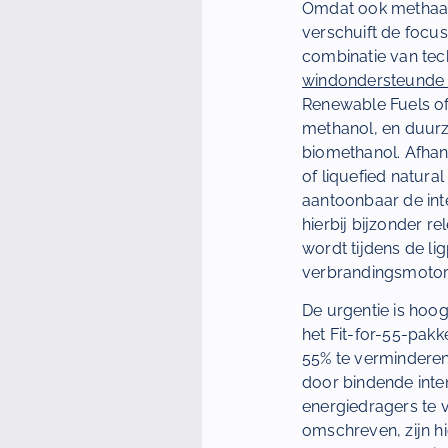
Omdat ook methaa
verschuift de focu
combinatie van tec
windondersteunde 
Renewable Fuels of
methanol, en duurz
biomethanol. Afhank
of liquefied natural
aantoonbaar de inte
hierbij bijzonder re
wordt tijdens de l
verbrandingsmotor
De urgentie is hoog
het Fit-for-55-pakk
55% te verminderen 
door bindende inten
energiedragers te 
omschreven, zijn hi