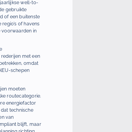
aarlijkse well-to-
 de gebruikte
 of een buitenste
e regio’s of havens
de voorwaarden in
e
 rederijen met een
 betrekken, omdat
FuelEU-schepen
ijen moeten
ke routecategorie.
re energiefactor
l dat technische
ten van
pliant blijft, maar
lanning richting