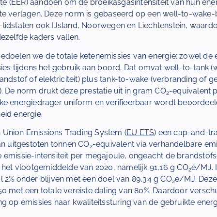
 (EER) aandoen om de broeikasgasintensiteit van hun ene
te verlagen. Deze norm is gebaseerd op een well-to-wake-
lidstaten ook IJsland, Noorwegen en Liechtenstein, waardo
ezelfde kaders vallen.
edoelen we de totale ketenemissies van energie: zowel de 
ies tijdens het gebruik aan boord. Dat omvat well-to-tank (w
andstof of elektriciteit) plus tank-to-wake (verbranding of g
. De norm drukt deze prestatie uit in gram CO
-equivalent 
2
lke energiedrager uniform en verifieerbaar wordt beoordee
eid energie.
 Union Emissions Trading System (
EU ETS
) een cap-and-tr
aan uitgestoten tonnen CO
-equivalent via verhandelbare emi
2
 emissie-intensiteit per megajoule, ongeacht de brandstofs
s het vlootgemiddelde van 2020, namelijk 91,16 g CO
e/MJ. 
2
l 2% onder blijven met een doel van 89,34 g CO
e/MJ. Deze 
2
0 met een totale vereiste daling van 80%. Daardoor verschu
g op emissies naar kwaliteitssturing van de gebruikte energ