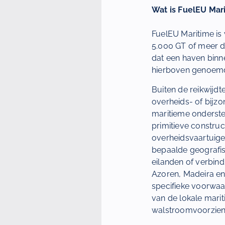
Wat is FuelEU Mar
FuelEU Maritime is
5.000 GT of meer di
dat een haven binne
hierboven genoemd,
Buiten de reikwijdt
overheids- of bijz
maritieme onderste
primitieve construc
overheidsvaartuige
bepaalde geografisch
eilanden of verbind
Azoren, Madeira en
specifieke voorwaa
van de lokale mari
walstroomvoorzienin