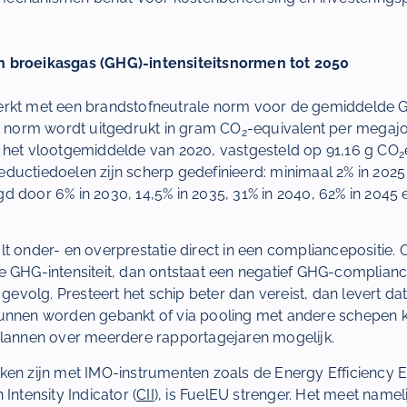
 broeikasgas (GHG)-intensiteitsnormen tot 2050
rkt met een brandstofneutrale norm voor de gemiddelde GH
ze norm wordt uitgedrukt in gram CO
-equivalent per megajo
2
 het vlootgemiddelde van 2020, vastgesteld op 91,16 g CO
2
ductiedoelen zijn scherp gedefinieerd: minimaal 2% in 202
d door 6% in 2030, 14,5% in 2035, 31% in 2040, 62% in 2045 e
t onder- en overprestatie direct in een compliancepositie. 
e GHG-intensiteit, dan ontstaat een negatief GHG-complian
t gevolg. Presteert het schip beter dan vereist, dan levert 
kunnen worden gebankt of via pooling met andere schepen
plannen over meerdere rapportagejaren mogelijk.
ken zijn met IMO-instrumenten zoals de Energy Efficiency Ex
 Intensity Indicator (
CII
), is FuelEU strenger. Het meet namel