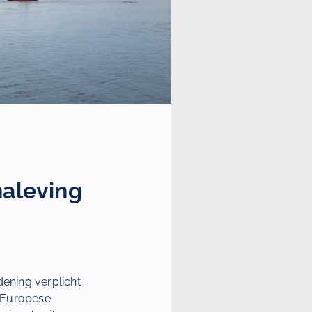
naleving
dening verplicht
e Europese