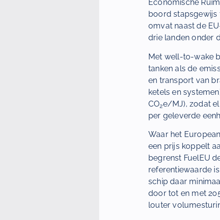
Economische Ruimte
boord stapsgewijs 
omvat naast de EU-
drie landen onder d
Met well-to-wake b
tanken als de emiss
en transport van br
ketels en systemen)
CO
e/MJ), zodat e
2
per geleverde eenh
Waar het European
een prijs koppelt 
begrenst FuelEU de
referentiewaarde i
schip daar minimaa
door tot en met 205
louter volumesturin