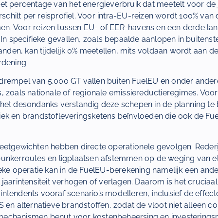
t percentage van het energieverbruik dat meetelt voor de j
erschilt per reisprofiel. Voor intra-EU-reizen wordt 100% van
. Voor reizen tussen EU- of EER-havens en een derde land
 In specifieke gevallen, zoals bepaalde aanlopen in buitenst
landen, kan tijdelijk 0% meetellen, mits voldaan wordt aan 
rdening.
drempel van 5.000 GT vallen buiten FuelEU en onder ander
, zoals nationale of regionale emissiereductieregimes. Voor
het desondanks verstandig deze schepen in de planning te
istiek en brandstofleveringsketens beïnvloeden die ook de 
eetgewichten hebben directe operationele gevolgen. Reder
unkerroutes en ligplaatsen afstemmen op de weging van el
ieke operatie kan in de FuelEU-berekening namelijk een ande
jaarintensiteit verhogen of verlagen. Daarom is het cruciaa
ntendents vooraf scenario’s modelleren, inclusief de effec
 en alternatieve brandstoffen, zodat de vloot niet alleen com
tsmechanismen benut voor kostenbeheersing en investeringsp