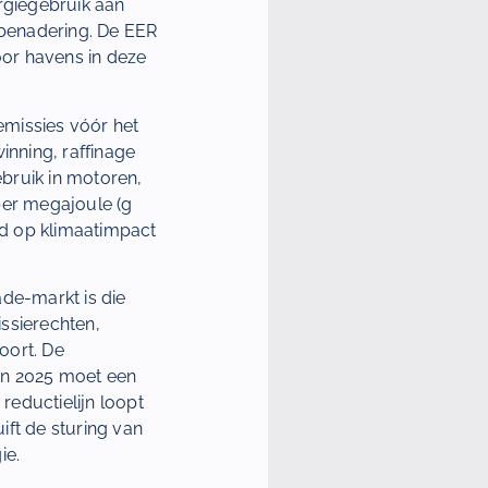
rgiegebruik aan
benadering. De EER
or havens in deze
emissies vóór het
inning, raffinage
ebruik in motoren,
per megajoule (g
ld op klimaatimpact
ade-markt is die
ssierechten,
oort. De
In 2025 moet een
reductielijn loopt
ift de sturing van
ie.