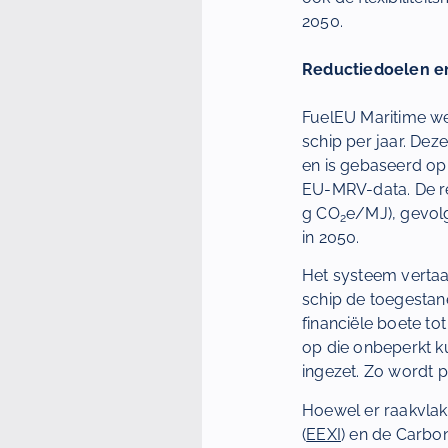
2050.
Reductiedoelen en
FuelEU Maritime we
schip per jaar. De
en is gebaseerd op
EU-MRV-data. De re
g CO
e/MJ), gevolg
2
in 2050.
Het systeem vertaal
schip de toegestan
financiële boete to
op die onbeperkt 
ingezet. Zo wordt 
Hoewel er raakvlak
(
EEXI
) en de Carbon