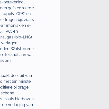
ke-berekening,
 een geïntegreerde
r supply, OPS) en
s dragen bij, zoals
 e-ammoniak en e-
l (HVO) en
ral gas (
bio-LNG
)
s verlagen
eden. Walstroom is
riciteitsnet aan wal
aak om
maakt deel uit van
30 met ten minste
cifieke bijdrage
r schone
s, zoals hierboven
n de verlaging van