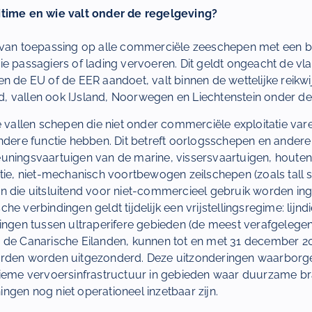
itime en wie valt onder de regelgeving?
 van toepassing op alle commerciële zeeschepen met een 
e passagiers of lading vervoeren. Dit geldt ongeacht de vlag
n de EU of de EER aandoet, valt binnen de wettelijke reikwi
 vallen ook IJsland, Noorwegen en Liechtenstein onder de
e vallen schepen die niet onder commerciële exploitatie vare
ondere functie hebben. Dit betreft oorlogsschepen en ander
uningsvaartuigen van de marine, vissersvaartuigen, houte
tie, niet-mechanisch voortbewogen zeilschepen (zoals tall s
n die uitsluitend voor niet-commercieel gebruik worden ing
e verbindingen geldt tijdelijk een vrijstellingsregime: lijnd
ingen tussen ultraperifere gebieden (de meest verafgelegen 
 de Canarische Eilanden, kunnen tot en met 31 december 2
rden worden uitgezonderd. Deze uitzonderingen waarborgen
tieme vervoersinfrastructuur in gebieden waar duurzame br
gen nog niet operationeel inzetbaar zijn.