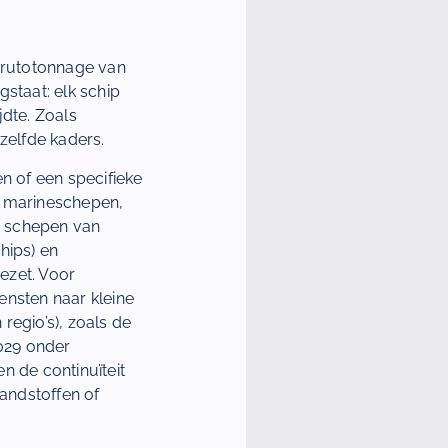
brutotonnage van
staat: elk schip
jdte. Zoals
zelfde kaders.
n of een specifieke
e marineschepen,
n schepen van
hips) en
ezet. Voor
iensten naar kleine
regio’s), zoals de
029 onder
 de continuïteit
andstoffen of