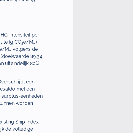
G-intensiteit per
ule (g CO
e/MJ)
2
e/MJ volgens de
5 (doelwaarde 89,34
n uiteindelijk 80%
Overschrijdt een
cesaldo met een
dat surplus-eenheden
 kunnen worden
isting Ship Index
ijk de volledige