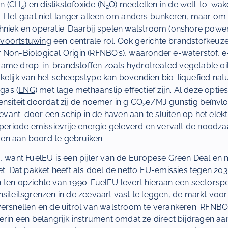
n (CH
) en distikstofoxide (N
O) meetellen in de well-to-wa
4
2
s. Het gaat niet langer alleen om anders bunkeren, maar om
hniek en operatie. Daarbij spelen walstroom (onshore powe
voortstuwing
een centrale rol. Ook gerichte brandstofkeuze
 Non-Biological Origin (RFNBO’s), waaronder e-waterstof,
ame drop-in-brandstoffen zoals hydrotreated vegetable oi
elijk van het scheepstype kan bovendien bio-liquefied natu
 gas (
LNG
) met lage methaanslip effectief zijn. Al deze optie
nsiteit doordat zij de noemer in g CO
e/MJ gunstig beïnvlo
2
levant: door een schip in de haven aan te sluiten op het elekt
igperiode emissievrije energie geleverd en vervalt de noodz
en aan boord te gebruiken.
, want FuelEU is een pijler van de Europese Green Deal en 
et. Dat pakket heeft als doel de netto EU-emissies tegen 20
ten opzichte van 1990. FuelEU levert hieraan een sectorspe
siteitsgrenzen in de zeevaart vast te leggen, de markt voo
versnellen en de uitrol van walstroom te verankeren. RFNBO’
erin een belangrijk instrument omdat ze direct bijdragen aa