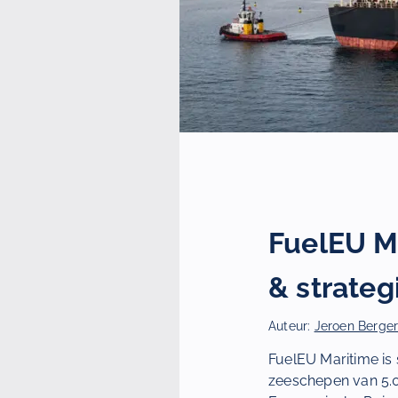
FuelEU Ma
& strateg
Auteur:
Jeroen Berge
FuelEU Maritime is 
zeeschepen van 5.0