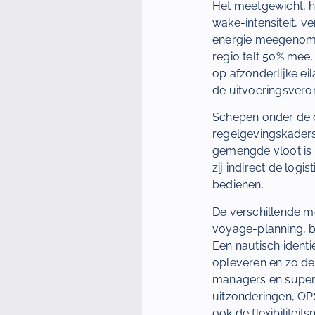
Het meetgewicht, he
wake-intensiteit, v
energie meegenomen
regio telt 50% mee.
op afzonderlijke ei
de uitvoeringsvero
Schepen onder de 
regelgevingskaders
gemengde vloot is 
zij indirect de log
bedienen.
De verschillende m
voyage-planning, b
Een nautisch ident
opleveren en zo de 
managers en superi
uitzonderingen, OPS
ook de flexibilitei