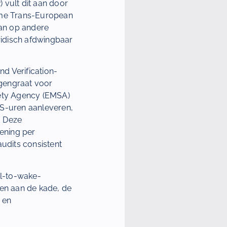
) vult dit aan door
name Trans-European
aan op andere
uridisch afdwingbaar
d Verification-
ggengraat voor
ety Agency (EMSA)
PS-uren aanleveren,
. Deze
kening per
audits consistent
ll-to-wake-
 en aan de kade, de
 en